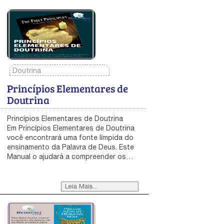
Doutrina
Princípios Elementares de
Doutrina
Princípios Elementares de Doutrina
Em Princípios Elementares de Doutrina
você encontrará uma fonte límpida do
ensinamento da Palavra de Deus. Este
Manual o ajudará a compreender os
fundamentos dos ensinamentos
bíblicos, da doutrina de Cristo e
apostólica, e das boas novas do Reino
Leia Mais...
de Deus. Estude cada lição meditando
no Espírito, assim a Palavra Viva
alimentará o Cristo que está sendo
formado em você. A Palavra irá invadir a