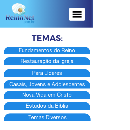
TEMAS
:
Fundamentos do Reino
Restauração da Igreja
Para Líderes
Casais, Jovens e Adolescentes
Nova Vida em Cristo
Estudos da Bíblia
Temas Diversos